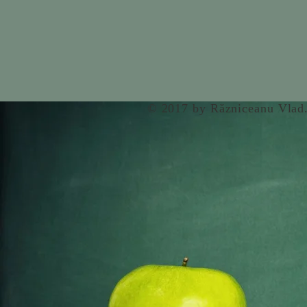
© 2017 by Răzniceanu Vlad.